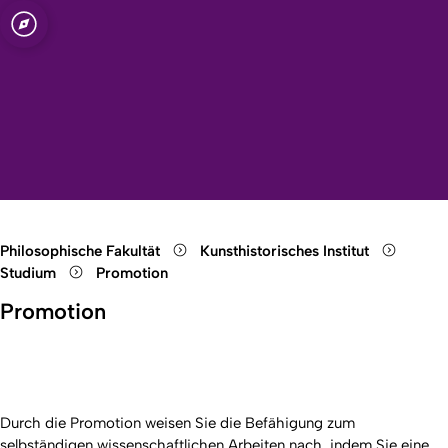
t zu Köln
Open quicklink menu
Suche öffnen
Sprachauswahl öffnen
Menü schließen
Menü öffnen
Philosophische Fakultät
Kunsthistorisches Institut
Studium
Promotion
Promotion
Durch die Promotion weisen Sie die Befähigung zum
selbständigen wissenschaftlichen Arbeiten nach, indem Sie eine